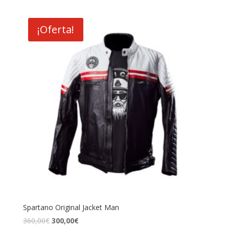
original
actual
era:
es:
¡Oferta!
360,00€.
300,00€.
Spartano Original Jacket Man
El
El
360,00
€
300,00
€