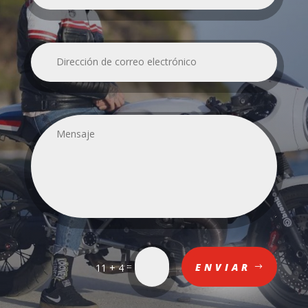
=
ENVIAR
11 + 4