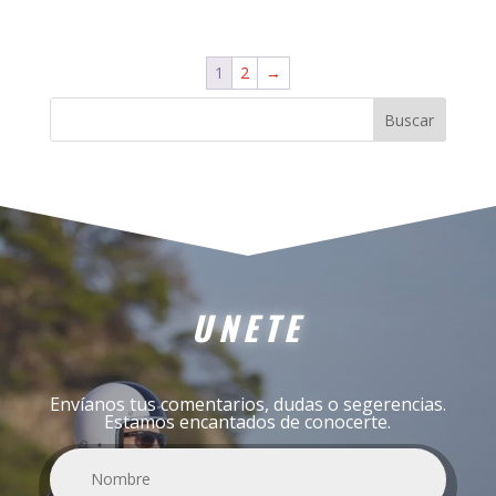
precio
precio
original
actual
era:
es:
1
2
→
360,00€.
300,00€.
Buscar
UNETE
Envíanos tus comentarios, dudas o segerencias.
Estamos encantados de conocerte.