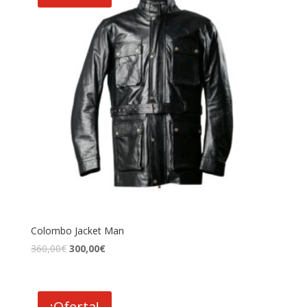
Colombo Jacket Man
El
El
360,00
€
300,00
€
precio
precio
original
actual
era:
es:
¡Oferta!