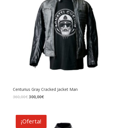
Centurius Gray Cracked Jacket Man
El
El
360,00
€
300,00
€
precio
precio
original
actual
era:
es:
¡Oferta!
360,00€.
300,00€.