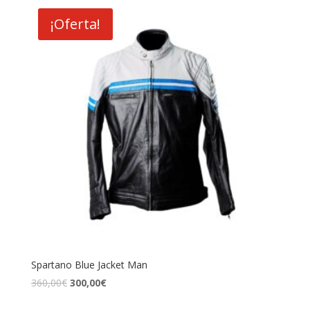
era:
es:
¡Oferta!
360,00€.
300,00€.
Spartano Blue Jacket Man
El
El
360,00
€
300,00
€
precio
precio